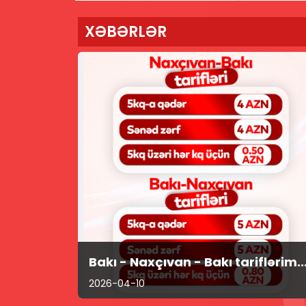
XƏBƏRLƏR
Bakı - Naxçıvan - Bakı tariflərim..
2026-04-10