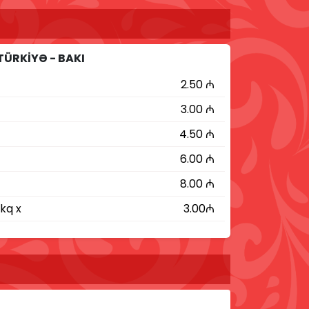
TÜRKİYƏ - BAKI
2.50 ₼
3.00 ₼
4.50 ₼
6.00 ₼
8.00 ₼
kq x
3.00₼