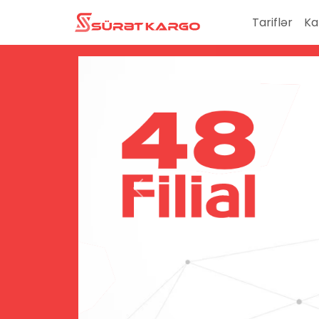
Tariflər
Ka
Previous