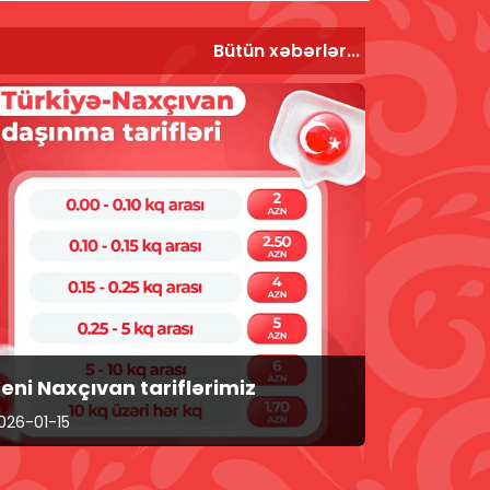
Bütün xəbərlər...
eni Naxçıvan tariflərimiz
026-01-15