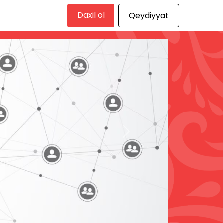
Daxil ol
Qeydiyyat
Next