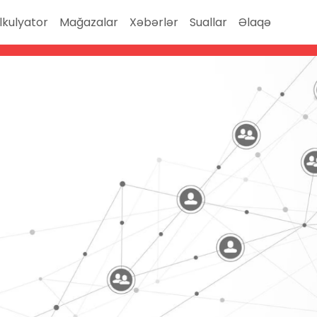
lkulyator
Mağazalar
Xəbərlər
Suallar
Əlaqə