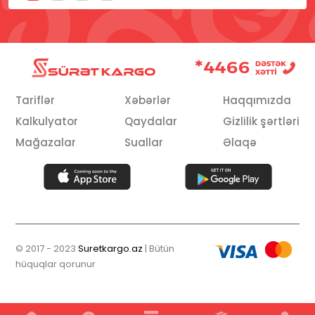
Tariflər
Xəbərlər
Haqqımızda
Kalkulyator
Qaydalar
Gizlilik şərtləri
Mağazalar
Suallar
Əlaqə
© 2017 - 2023
Suretkargo.az
| Bütün
hüquqlar qorunur