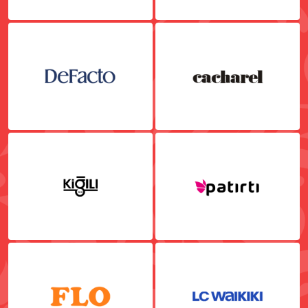
Məişət
Hobbi
Ev əşyaları
Multibrend
Təmir üçün