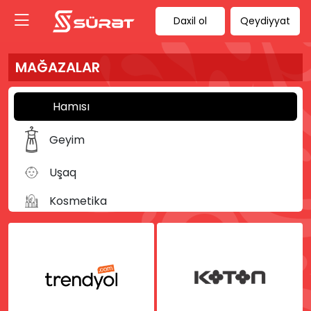
Daxil ol
Qeydiyyat
MAĞAZALAR
Hamısı
Geyim
Uşaq
Kosmetika
Kitab
Musiqi
İdman