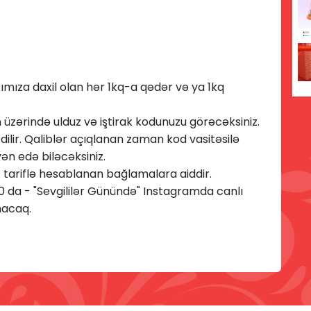
rımıza daxil olan hər 1kq-a qədər və ya 1kq
üzərində ulduz və iştirak kodunuzu görəcəksiniz.
ilir. Qaliblər açıqlanan zaman kod vasitəsilə
ən edə biləcəksiniz.
 tariflə hesablanan bağlamalara aiddir.
0 da - "
Sevgililər Günündə
" Instagramda canlı
nacaq.