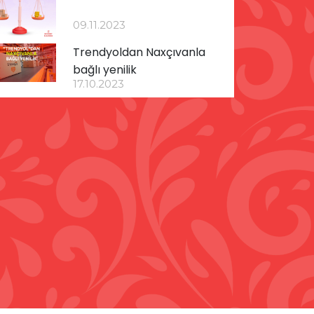
09.11.2023
Trendyoldan Naxçıvanla
bağlı yenilik
17.10.2023