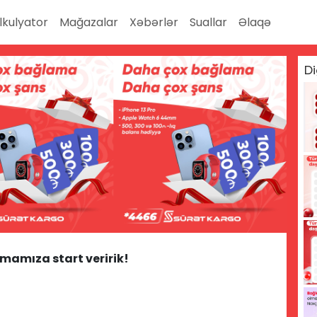
lkulyator
Mağazalar
Xəbərlər
Suallar
Əlaqə
Di
şmamıza start veririk!