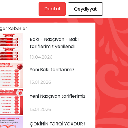
Daxil ol
Qeydiyyat
gər xəbərlər
Bakı - Naxçıvan - Bakı
tariflərimiz yeniləndi
10.04.2026
Yeni Bakı tariflərimiz
15.01.2026
Yeni Naxçıvan tariflərimiz
15.01.2026
ÇƏKİNİN FƏRQİ YOXDUR !