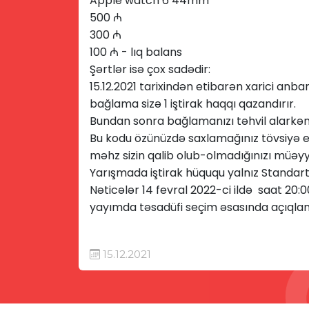
Apple watch 6 44mm
500 ₼
300 ₼
100 ₼ - lıq balans
Şərtlər isə çox sadədir:
15.12.2021 tarixindən etibarən xarici anba
bağlama sizə 1 iştirak haqqı qazandırır.
Bundan sonra bağlamanızı təhvil alarkən 
Bu kodu özünüzdə saxlamağınız tövsiyə ed
məhz sizin qalib olub-olmadığınızı müəyy
Yarışmada iştirak hüququ yalnız Standart
Nəticələr 14 fevral 2022-ci ildə saat 20:0
yayımda təsadüfi seçim əsasında açıqla
15.12.2021