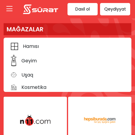
Daxil ol
Qeydiyyat
MAĞAZALAR
Hamısı
Geyim
Uşaq
Kosmetika
Kitab
Musiqi
İdman