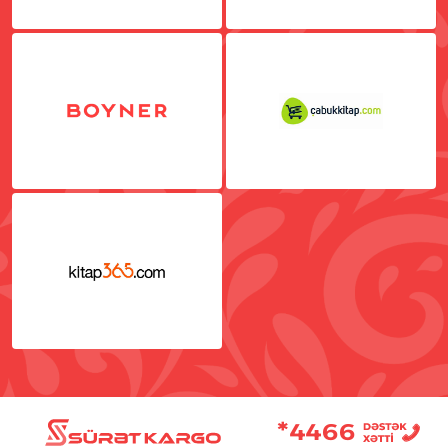
Məişət
Hobbi
Ev əşyaları
Multibrend
Təmir üçün