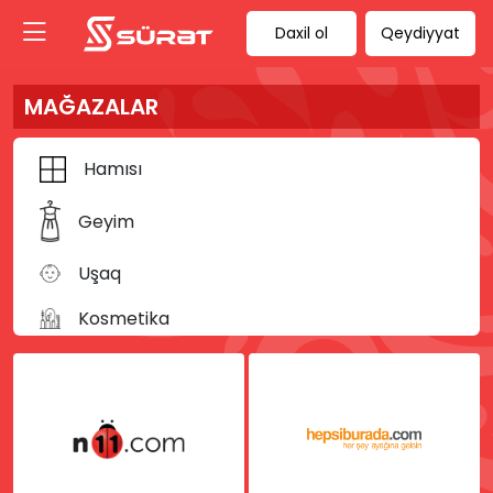
Daxil ol
Qeydiyyat
MAĞAZALAR
Hamısı
Geyim
Uşaq
Kosmetika
Kitab
Musiqi
İdman