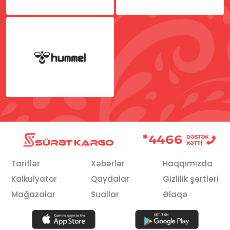
Məişət
Hobbi
Ev əşyaları
Multibrend
Təmir üçün
Tariflər
Xəbərlər
Haqqımızda
Kalkulyator
Qaydalar
Gizlilik şərtləri
Mağazalar
Suallar
Əlaqə