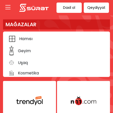
Daxil ol
Qeydiyyat
MAĞAZALAR
Hamısı
Geyim
Uşaq
Kosmetika
Kitab
Musiqi
İdman