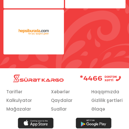
Məişət
Hobbi
Ev əşyaları
Multibrend
Təmir üçün
Tariflər
Xəbərlər
Haqqımızda
Kalkulyator
Qaydalar
Gizlilik şərtləri
Mağazalar
Suallar
Əlaqə